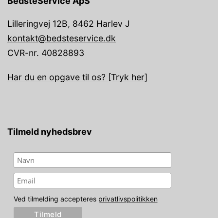
BedsteService ApS
Lilleringvej 12B, 8462 Harlev J
kontakt@bedsteservice.dk
CVR-nr. 40828893
Har du en opgave til os? [Tryk her]
Tilmeld nyhedsbrev
Ved tilmelding accepteres
privatlivspolitikken